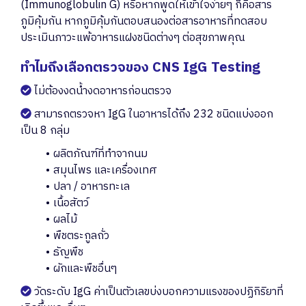
(Immunoglobulin G) หรือหากพูดให้เข้าใจง่ายๆ ก็คือสาร
ภูมิคุ้มกัน หากภูมิคุ้มกันตอบสนองต่อสารอาหารที่ทดสอบ
ประเมินภาวะแพ้อาหารแฝงชนิดต่างๆ ต่อสุขภาพคุณ
ทำไมถึงเลือกตรวจของ CNS IgG Testing
ไม่ต้องงดน้ำงดอาหารก่อนตรวจ
สามารถตรวจหา IgG ในอาหารได้ถึง 232 ชนิดแบ่งออก
เป็น 8 กลุ่ม
ผลิตภัณฑ์ที่ทำจากนม
สมุนไพร และเครื่องเทศ
ปลา / อาหารทะเล
เนื้อสัตว์
ผลไม้
พืชตระกูลถั่ว
ธัญพืช
ผักและพืชอื่นๆ
วัดระดับ IgG ค่าเป็นตัวเลขบ่งบอกความแรงของปฏิกิริยาที่