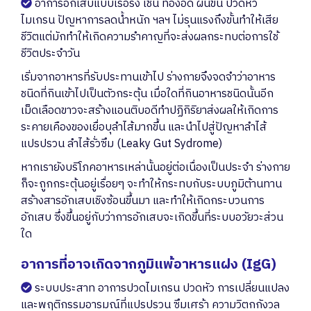
อาการอักเสบแบบเรื้อรัง เช่น ท้องอืด ผื่นขึ้น ปวดหัว
ไมเกรน ปัญหาการลดน้ำหนัก ฯลฯ ไม่รุนแรงถึงขั้นทำให้เสีย
ชีวิตแต่มักทำให้เกิดความรำคาญที่จะส่งผลกระทบต่อการใช้
ชีวิตประจำวัน
เริ่มจากอาหารที่รับประทานเข้าไป ร่างกายจึงจดจำว่าอาหาร
ชนิดที่กินเข้าไปเป็นตัวกระตุ้น เมื่อใดที่กินอาหารชนิดนั้นอีก
เม็ดเลือดขาวจะสร้างแอนติบอดีทำปฏิกิริยาส่งผลให้เกิดการ
ระคายเคืองของเยื่อบุลำไส้มากขึ้น และนำไปสู่ปัญหาลำไส้
แปรปรวน ลำไส้รั่วซึม (Leaky Gut Sydrome)
หากเรายังบริโภคอาหารเหล่านั้นอยู่ต่อเนื่องเป็นประจำ ร่างกาย
ก็จะถูกกระตุ้นอยู่เรื่อยๆ จะทำให้กระทบกับระบบภูมิต้านทาน
สร้างสารอักเสบเชิงซ้อนขึ้นมา และทำให้เกิดกระบวนการ
อักเสบ ซึ่งขึ้นอยู่กับว่าการอักเสบจะเกิดขึ้นที่ระบบอวัยวะส่วน
ใด
อาการที่อาจเกิดจากภูมิแพ้อาหารแฝง (IgG)
ระบบประสาท อาการปวดไมเกรน ปวดหัว การเปลี่ยนแปลง
และพฤติกรรมอารมณ์ที่แปรปรวน ซึมเศร้า ความวิตกกังวล