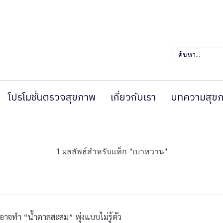
โปรโมชั่นตรวจสุขภาพ
เกี่ยวกับเรา
บทความสุข
1 ผลลัพธ์สำหรับแท็ก "เบาหวาน"
ดอาจทำ “น้ำตาลสะสม” พุ่งแบบไม่รู้ตัว